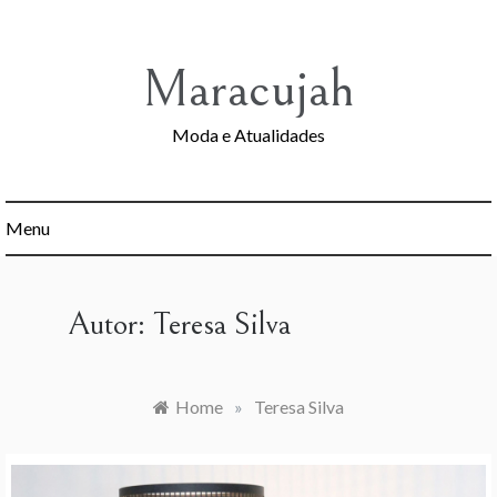
Skip
to
content
Maracujah
Moda e Atualidades
Menu
Autor:
Teresa Silva
Home
»
Teresa Silva