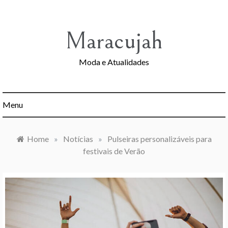
Skip
to
content
Maracujah
Moda e Atualidades
Menu
Home
»
Notícias
»
Pulseiras personalizáveis para
festivais de Verão