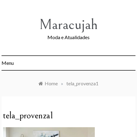
Skip
to
content
Maracujah
Moda e Atualidades
Menu
Home
»
tela_provenza1
tela_provenza1