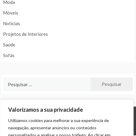
Moda
Móveis
Notícias
Projetos de Interiores
Saúde
Sofás
Pesquisar
por:
Valorizamos a sua privacidade
Utilizamos cookies para melhorar a sua experiência de
© ALL RIGHTS RESERVED 2024 THEME: PROMOS BY
TEMPLATE SELL
.
navegação, apresentar anúncios ou conteúdos
personalizados e analisar o nosso tráfego. Ao clicar em