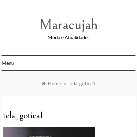
Skip
to
content
Maracujah
Moda e Atualidades
Menu
Home
»
tela_gotica1
tela_gotica1