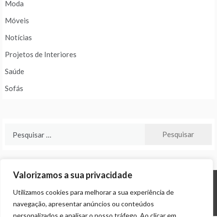
Moda
Móveis
Notícias
Projetos de Interiores
Saúde
Sofás
Pesquisar
por:
Valorizamos a sua privacidade
Utilizamos cookies para melhorar a sua experiência de
© ALL RIGHTS RESERVED 2024 THEME: PROMOS BY
TEMPLATE SELL
.
navegação, apresentar anúncios ou conteúdos
personalizados e analisar o nosso tráfego. Ao clicar em