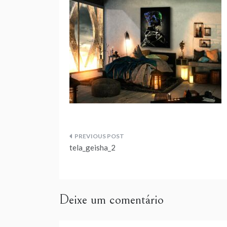
Navegação
tela_geisha_2
de
artigos
Deixe um comentário