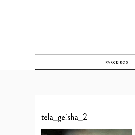
Skip
to
content
PARCEIROS
tela_geisha_2