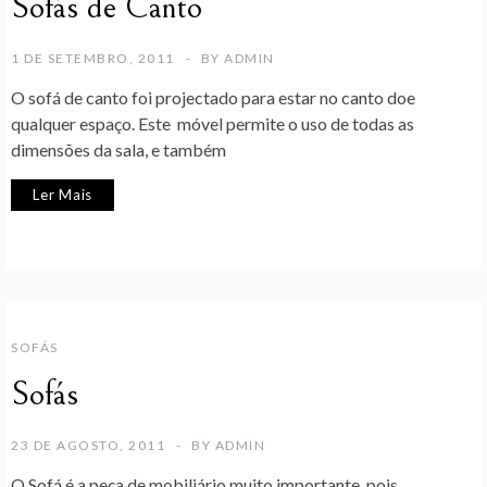
Sofás de Canto
1 DE SETEMBRO, 2011
BY
ADMIN
O sofá de canto foi projectado para estar no canto doe
qualquer espaço. Este móvel permite o uso de todas as
dimensões da sala, e também
Ler Mais
SOFÁS
Sofás
23 DE AGOSTO, 2011
BY
ADMIN
O Sofá é a peça de mobiliário muito importante, pois