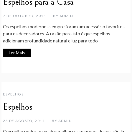
Espelhos para a Casa
7 DE OUTUBRO, 2011
BY
ADMIN
Os espelhos modernos sempre foram um acessório favoritos
para os decoradores. A razão para isto é que espelhos
adicionam profundidade natural e luz para todo
Ler Mais
ESPELHOS
Espelhos
23 DE AGOSTO, 2011
BY
ADMIN
O espelho pode ser um dos melhores amigos na decoração lá