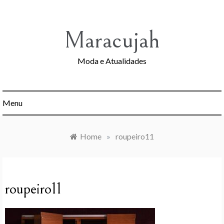
Skip
to
content
Maracujah
Moda e Atualidades
Menu
Home
»
roupeiro11
roupeiro11