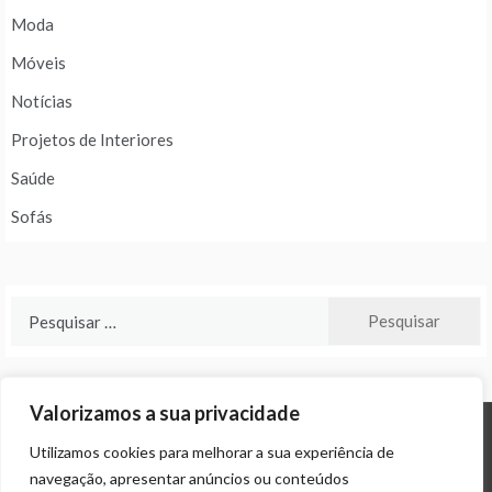
Moda
Móveis
Notícias
Projetos de Interiores
Saúde
Sofás
Pesquisar
por:
Valorizamos a sua privacidade
Utilizamos cookies para melhorar a sua experiência de
© ALL RIGHTS RESERVED 2024 THEME: PROMOS BY
TEMPLATE SELL
.
navegação, apresentar anúncios ou conteúdos