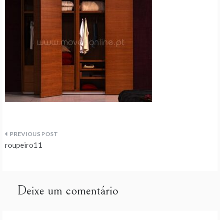
Navegação
roupeiro11
de
artigos
Deixe um comentário