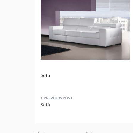
Sofá
Navegação
Sofá
de
artigos