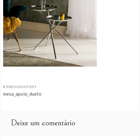
Navegação
mesa_apoio_dueto
de
artigos
Deixe um comentário