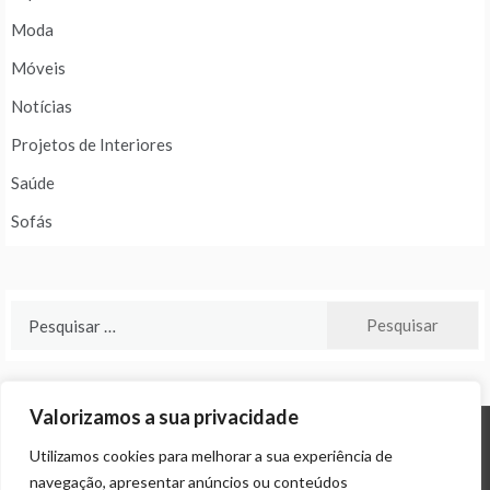
Moda
Móveis
Notícias
Projetos de Interiores
Saúde
Sofás
Pesquisar
por:
Valorizamos a sua privacidade
Utilizamos cookies para melhorar a sua experiência de
© ALL RIGHTS RESERVED 2024 THEME: PROMOS BY
TEMPLATE SELL
.
navegação, apresentar anúncios ou conteúdos