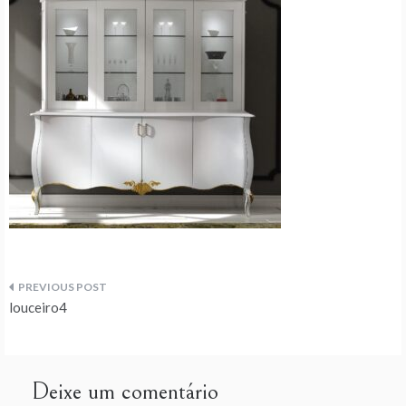
Navegação
louceiro4
de
artigos
Deixe um comentário