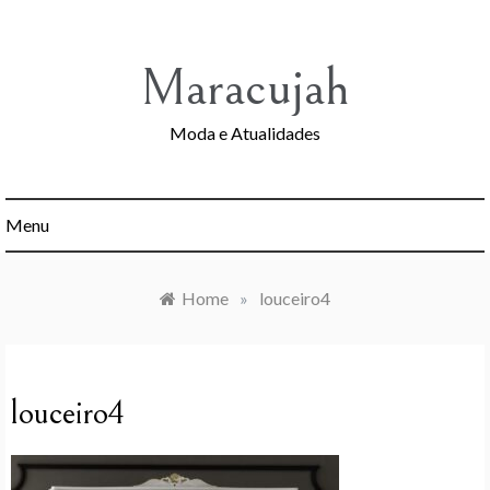
Skip
to
content
Maracujah
Moda e Atualidades
Menu
Home
»
louceiro4
louceiro4