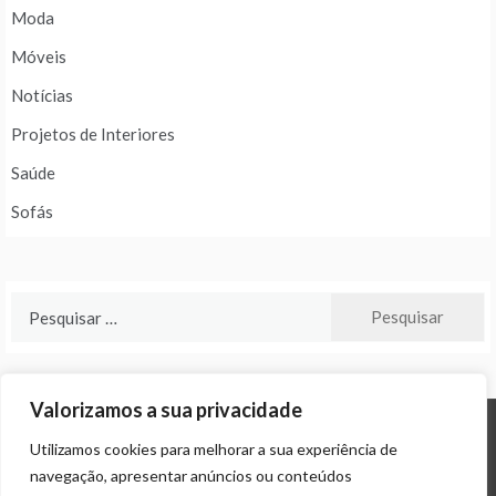
Moda
Móveis
Notícias
Projetos de Interiores
Saúde
Sofás
Pesquisar
por:
Valorizamos a sua privacidade
Utilizamos cookies para melhorar a sua experiência de
© ALL RIGHTS RESERVED 2024 THEME: PROMOS BY
TEMPLATE SELL
.
navegação, apresentar anúncios ou conteúdos