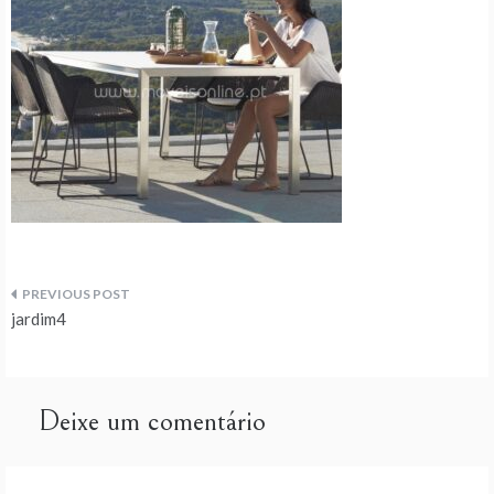
Navegação
jardim4
de
artigos
Deixe um comentário