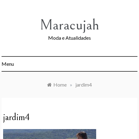
Skip
to
content
Maracujah
Moda e Atualidades
Menu
Home
»
jardim4
jardim4