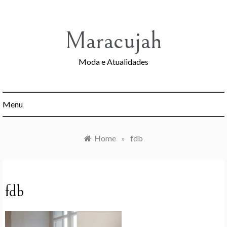
Skip
to
content
Maracujah
Moda e Atualidades
Menu
Home
»
fdb
fdb