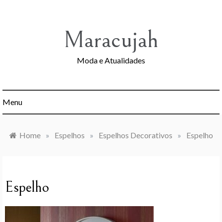
Skip
to
content
Maracujah
Moda e Atualidades
Menu
Home
»
Espelhos
»
Espelhos Decorativos
»
Espelho
Espelho