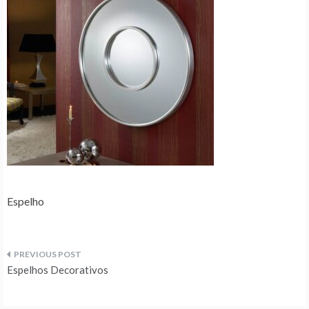
Espelho
Navegação
Espelhos Decorativos
de