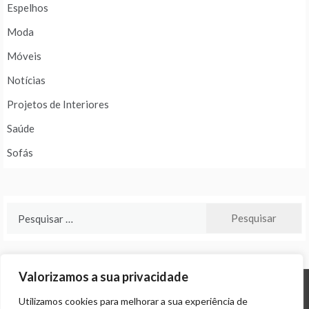
Espelhos
Moda
Móveis
Notícias
Projetos de Interiores
Saúde
Sofás
Pesquisar
por:
Valorizamos a sua privacidade
Utilizamos cookies para melhorar a sua experiência de
© ALL RIGHTS RESERVED 2024 THEME: PROMOS BY
TEMPLATE SELL
.