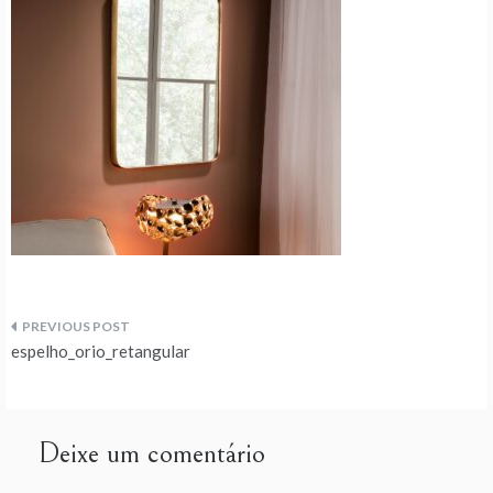
Navegação
espelho_orio_retangular
de
artigos
Deixe um comentário