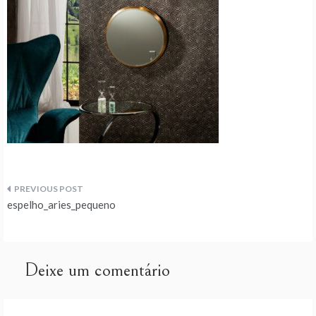
Navegação
espelho_aries_pequeno
de
artigos
Deixe um comentário