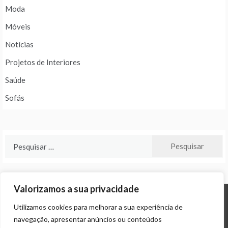
Moda
Móveis
Notícias
Projetos de Interiores
Saúde
Sofás
Pesquisar
por:
Valorizamos a sua privacidade
Utilizamos cookies para melhorar a sua experiência de
© ALL RIGHTS RESERVED 2024 THEME: PROMOS BY
TEMPLATE SELL
.
navegação, apresentar anúncios ou conteúdos