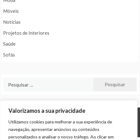
Moda
Móveis
Notícias
Projetos de Interiores
Saúde
Sofás
Pesquisar
por:
Valorizamos a sua privacidade
Utilizamos cookies para melhorar a sua experiência de
© ALL RIGHTS RESERVED 2024 THEME: PROMOS BY
TEMPLATE SELL
.
navegação, apresentar anúncios ou conteúdos
personalizados e analisar o nosso tráfego. Ao clicar em