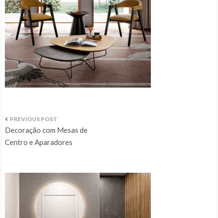
Navegação
Decoração com Mesas de
de
Centro e Aparadores
artigos