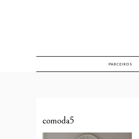
Skip
to
content
PARCEIROS
comoda5