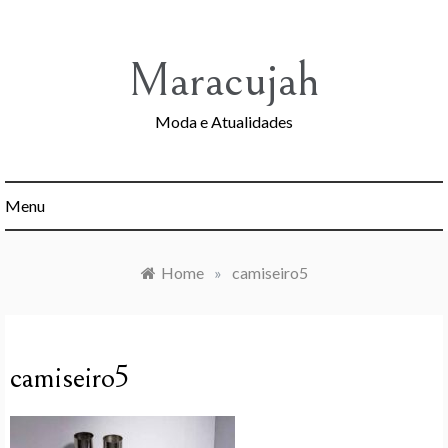
Skip
to
content
Maracujah
Moda e Atualidades
Menu
Home
»
camiseiro5
camiseiro5