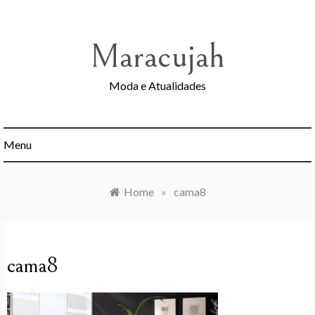
Skip
to
content
Maracujah
Moda e Atualidades
Menu
Home
»
cama8
cama8