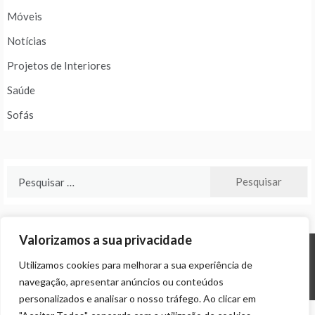
Móveis
Notícias
Projetos de Interiores
Saúde
Sofás
Pesquisar
por:
Valorizamos a sua privacidade
Utilizamos cookies para melhorar a sua experiência de
© ALL RIGHTS RESERVED 2024 THEME: PROMOS BY
TEMPLATE SELL
.
navegação, apresentar anúncios ou conteúdos
personalizados e analisar o nosso tráfego. Ao clicar em