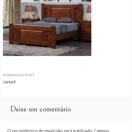
Navegação
cama4
de
artigos
Deixe um comentário
O seu endereço de email não será publicado.
Campos