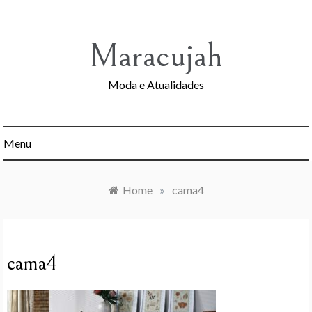
Skip
to
content
Maracujah
Moda e Atualidades
Menu
Home
»
cama4
cama4