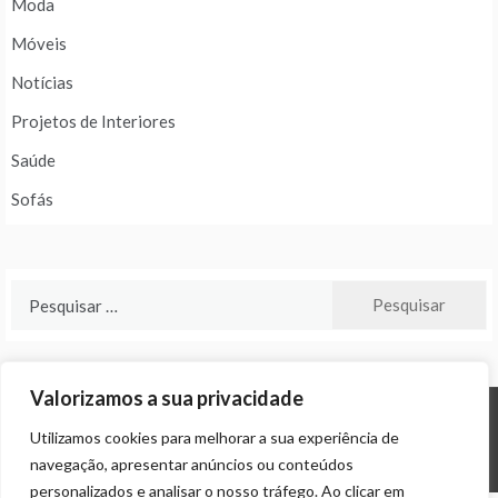
Moda
Móveis
Notícias
Projetos de Interiores
Saúde
Sofás
Pesquisar
por:
Valorizamos a sua privacidade
Utilizamos cookies para melhorar a sua experiência de
© ALL RIGHTS RESERVED 2024 THEME: PROMOS BY
TEMPLATE SELL
.
navegação, apresentar anúncios ou conteúdos
personalizados e analisar o nosso tráfego. Ao clicar em