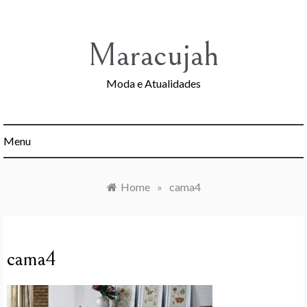
Skip
to
content
Maracujah
Moda e Atualidades
Menu
Home
»
cama4
cama4