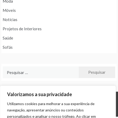
Moda
Móveis
Notícias
Projetos de Interiores
Saúde
Sofás
Pesquisar
por:
Valorizamos a sua privacidade
Utilizamos cookies para melhorar a sua experiência de
© ALL RIGHTS RESERVED 2024 THEME: PROMOS BY
TEMPLATE SELL
.
navegação, apresentar anúncios ou conteúdos
personalizados e analisar o nosso tráfego. Ao clicar em