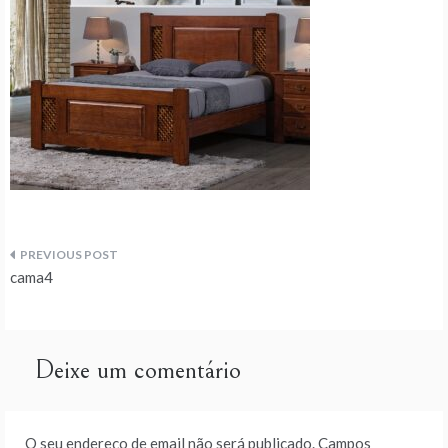
Navegação
cama4
de
artigos
Deixe um comentário
O seu endereço de email não será publicado.
Campos