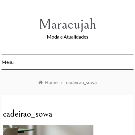
Skip
to
content
Maracujah
Moda e Atualidades
Menu
Home
»
cadeirao_sowa
cadeirao_sowa