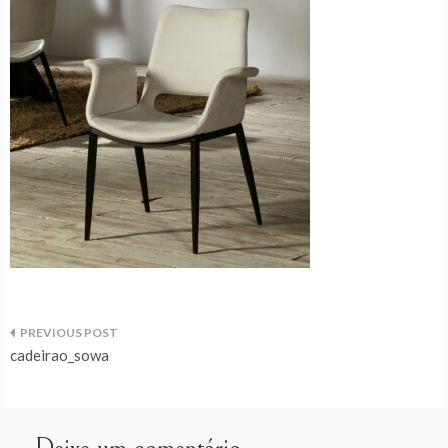
Navegação
cadeirao_sowa
de
artigos