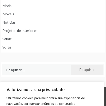
Moda
Móveis
Notícias
Projetos de Interiores
Saúde
Sofás
Pesquisar
por:
Valorizamos a sua privacidade
Utilizamos cookies para melhorar a sua experiência de
© ALL RIGHTS RESERVED 2024 THEME: PROMOS BY
TEMPLATE SELL
.
navegação, apresentar anúncios ou conteúdos