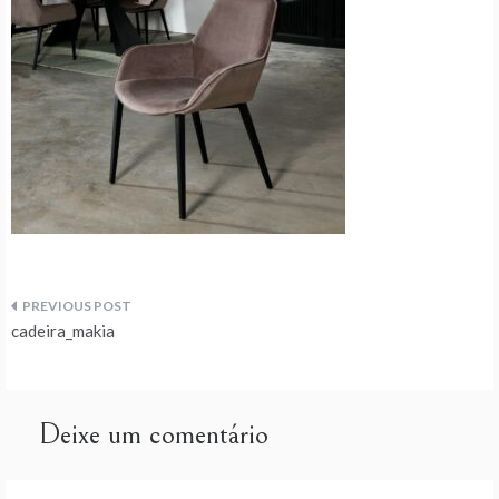
Navegação
cadeira_makia
de
artigos
Deixe um comentário