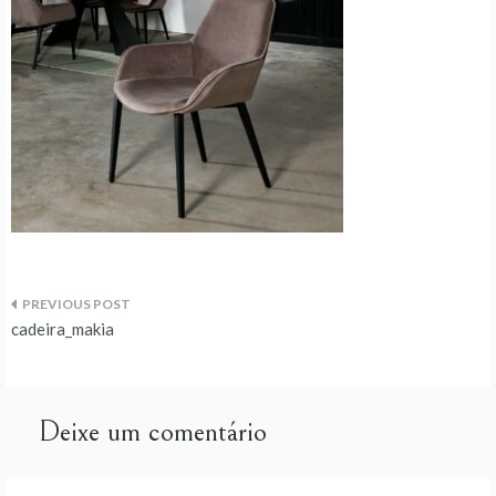
Navegação
cadeira_makia
de
artigos
Deixe um comentário