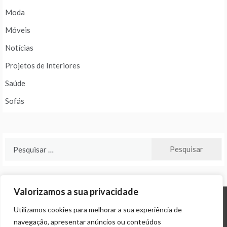
Moda
Móveis
Notícias
Projetos de Interiores
Saúde
Sofás
Pesquisar
por:
Valorizamos a sua privacidade
Utilizamos cookies para melhorar a sua experiência de
© ALL RIGHTS RESERVED 2024 THEME: PROMOS BY
TEMPLATE SELL
.
navegação, apresentar anúncios ou conteúdos