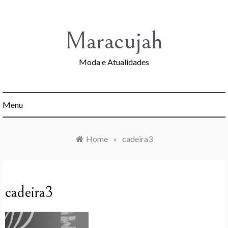
Skip
to
content
Maracujah
Moda e Atualidades
Menu
Home
»
cadeira3
cadeira3