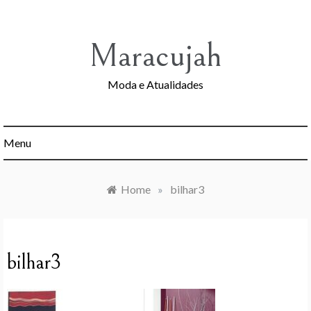
Skip
to
content
Maracujah
Moda e Atualidades
Menu
Home
»
bilhar3
bilhar3