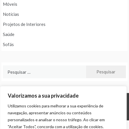
Móveis
Notícias
Projetos de Interiores
Saúde
Sofás
Pesquisar
por:
Valorizamos a sua privacidade
Utilizamos cookies para melhorar a sua experiência de
© ALL RIGHTS RESERVED 2024 THEME: PROMOS BY
TEMPLATE SELL
.
navegação, apresentar anúncios ou conteúdos
personalizados e analisar o nosso tráfego. Ao clicar em
"Aceitar Todos", concorda com a utilização de cookies.