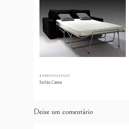
Navegação
Sofás Cama
de
artigos
Deixe um comentário