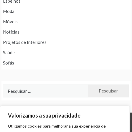
Espelhos
Moda
Móveis
Notícias
Projetos de Interiores
Saúde
Sofás
Pesquisar
por:
Valorizamos a sua privacidade
Utilizamos cookies para melhorar a sua experiência de
© ALL RIGHTS RESERVED 2024 THEME: PROMOS BY
TEMPLATE SELL
.