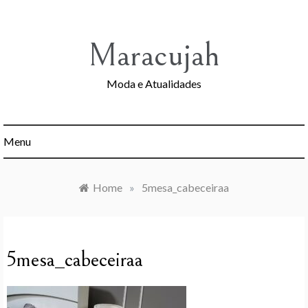
Skip
to
content
Maracujah
Moda e Atualidades
Menu
Home
»
5mesa_cabeceiraa
5mesa_cabeceiraa