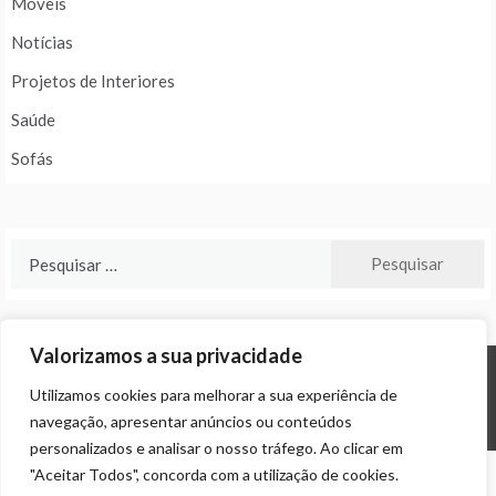
Móveis
Notícias
Projetos de Interiores
Saúde
Sofás
Pesquisar
por:
Valorizamos a sua privacidade
Utilizamos cookies para melhorar a sua experiência de
© ALL RIGHTS RESERVED 2024 THEME: PROMOS BY
TEMPLATE SELL
.
navegação, apresentar anúncios ou conteúdos
personalizados e analisar o nosso tráfego. Ao clicar em
"Aceitar Todos", concorda com a utilização de cookies.