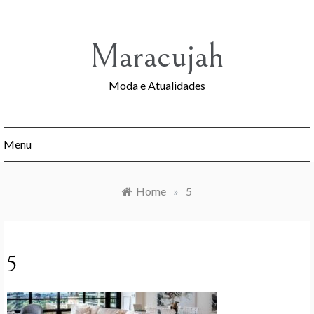
Skip
to
content
Maracujah
Moda e Atualidades
Menu
Home
»
5
5