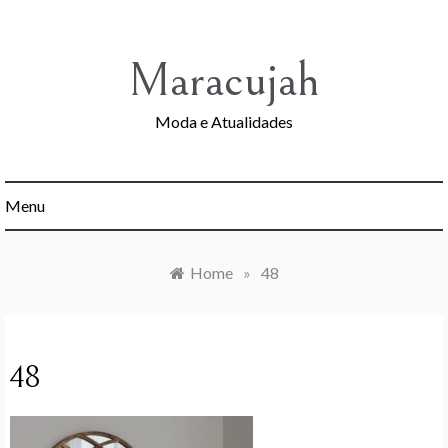
Skip
to
content
Maracujah
Moda e Atualidades
Menu
Home
»
48
48