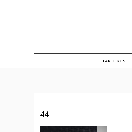
Skip
to
content
PARCEIROS
44