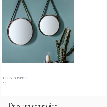
Navegação
42
de
artigos
Deixe um comentário