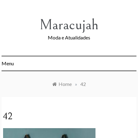
Skip
to
content
Maracujah
Moda e Atualidades
Menu
Home
»
42
42