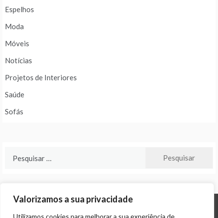
Espelhos
Moda
Móveis
Notícias
Projetos de Interiores
Saúde
Sofás
Pesquisar
por:
Valorizamos a sua privacidade
Utilizamos cookies para melhorar a sua experiência de
© ALL RIGHTS RESERVED 2024 THEME: PROMOS BY
TEMPLATE SELL
.