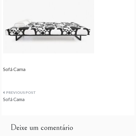
Sofá Cama
Navegação
Sofá Cama
de
artigos
Deixe um comentário