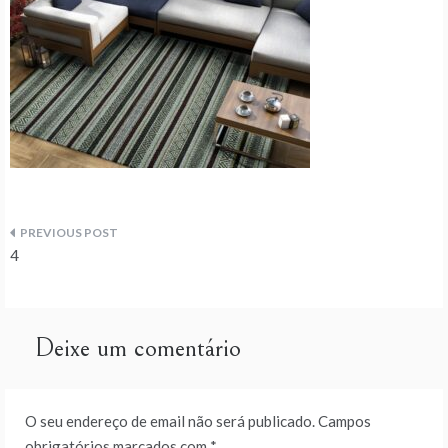
Navegação
4
de
artigos
Deixe um comentário
O seu endereço de email não será publicado.
Campos
obrigatórios marcados com
*