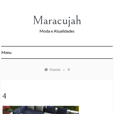
Skip
to
content
Maracujah
Moda e Atualidades
Menu
Home
»
4
4