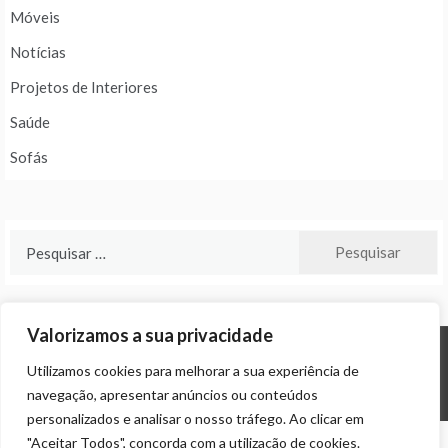
Móveis
Notícias
Projetos de Interiores
Saúde
Sofás
Pesquisar
por:
Valorizamos a sua privacidade
Utilizamos cookies para melhorar a sua experiência de
© ALL RIGHTS RESERVED 2024 THEME: PROMOS BY
TEMPLATE SELL
.
navegação, apresentar anúncios ou conteúdos
personalizados e analisar o nosso tráfego. Ao clicar em
"Aceitar Todos", concorda com a utilização de cookies.