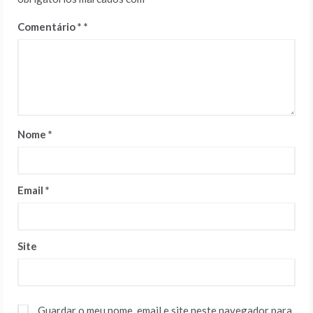
Comentário
*
Nome
*
Email
*
Site
Guardar o meu nome, email e site neste navegador para