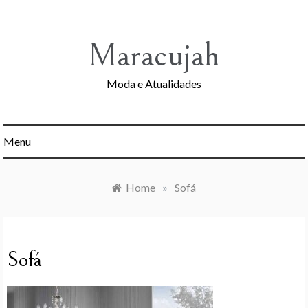
Skip
to
content
Maracujah
Moda e Atualidades
Menu
Home
»
Sofá
Sofá