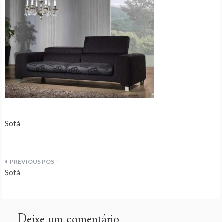
Sofá
Navegação
Sofá
de
artigos
Deixe um comentário