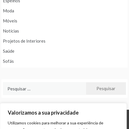
Espelhos
Moda
Móveis
Notícias
Projetos de Interiores
Saúde
Sofás
Pesquisar
por:
Valorizamos a sua privacidade
Utilizamos cookies para melhorar a sua experiência de
© ALL RIGHTS RESERVED 2024 THEME: PROMOS BY
TEMPLATE SELL
.