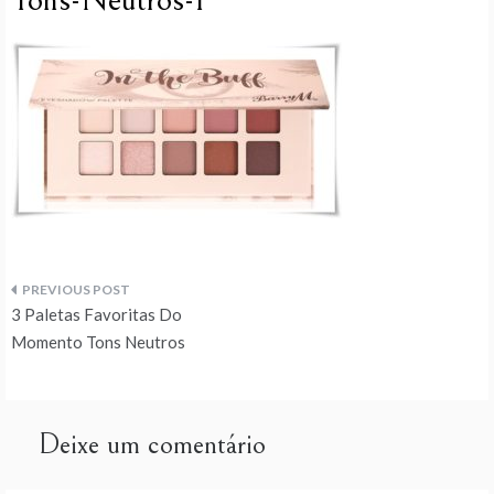
Tons-Neutros-1
Navegação
3 Paletas Favoritas Do
de
Momento Tons Neutros
artigos
Deixe um comentário