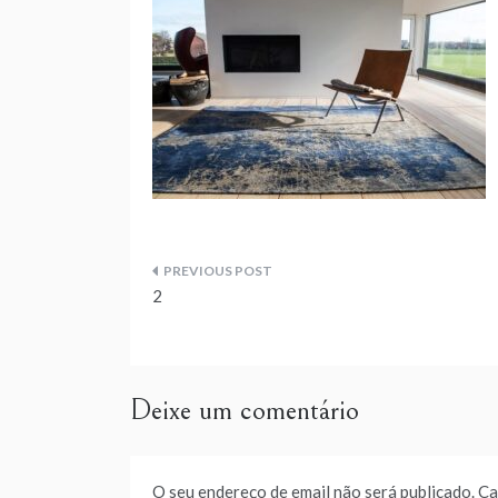
Navegação
2
de
artigos
Deixe um comentário
O seu endereço de email não será publicado.
Ca