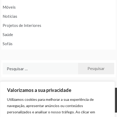
Móveis
Notícias
Projetos de Interiores
Saúde
Sofás
Pesquisar
por:
Valorizamos a sua privacidade
Utilizamos cookies para melhorar a sua experiência de
© ALL RIGHTS RESERVED 2024 THEME: PROMOS BY
TEMPLATE SELL
.
navegação, apresentar anúncios ou conteúdos
personalizados e analisar o nosso tráfego. Ao clicar em