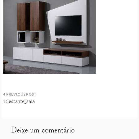
Navegação
15estante_sala
de
artigos
Deixe um comentário