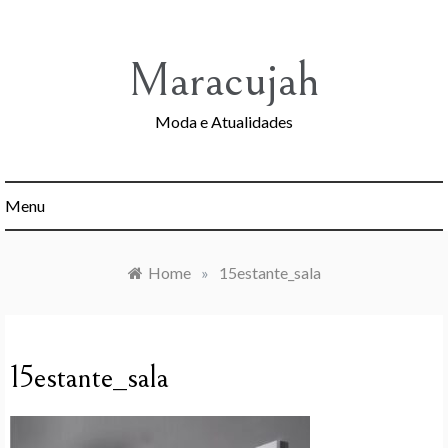
Skip
to
content
Maracujah
Moda e Atualidades
Menu
Home
»
15estante_sala
15estante_sala