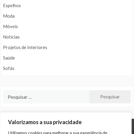
Espelhos
Moda
Móveis
Notícias
Projetos de Interiores
Saúde
Sofás
Pesquisar
por:
Valorizamos a sua privacidade
Utilizamos cookies para melhorar a sua experiência de
© ALL RIGHTS RESERVED 2024 THEME: PROMOS BY
TEMPLATE SELL
.