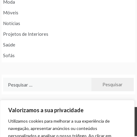
Moda
Móveis
Notícias
Projetos de Interiores
Saúde
Sofás
Pesquisar
por:
Valorizamos a sua privacidade
Utilizamos cookies para melhorar a sua experiência de
© ALL RIGHTS RESERVED 2024 THEME: PROMOS BY
TEMPLATE SELL
.
navegação, apresentar anúncios ou conteúdos
personalizados e analisar o nosso tráfego. Ao clicar em