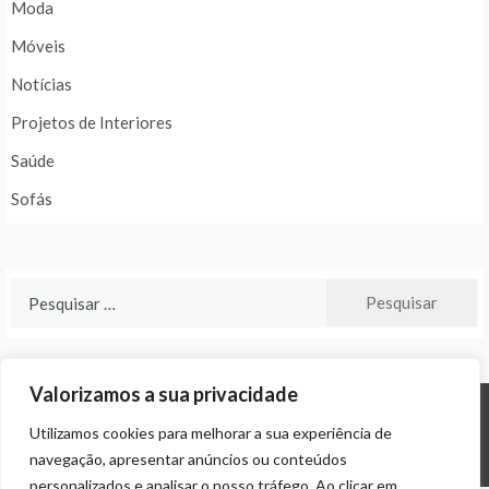
Moda
Móveis
Notícias
Projetos de Interiores
Saúde
Sofás
Pesquisar
por:
Valorizamos a sua privacidade
Utilizamos cookies para melhorar a sua experiência de
© ALL RIGHTS RESERVED 2024 THEME: PROMOS BY
TEMPLATE SELL
.
navegação, apresentar anúncios ou conteúdos
personalizados e analisar o nosso tráfego. Ao clicar em