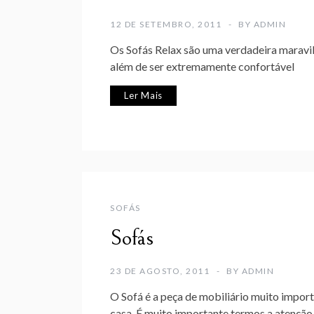
12 DE SETEMBRO, 2011
BY
ADMIN
Os Sofás Relax são uma verdadeira maravil
além de ser extremamente confortável
Ler Mais
SOFÁS
Sofás
23 DE AGOSTO, 2011
BY
ADMIN
O Sofá é a peça de mobiliário muito impor
casa. É muito importante termos a atençã