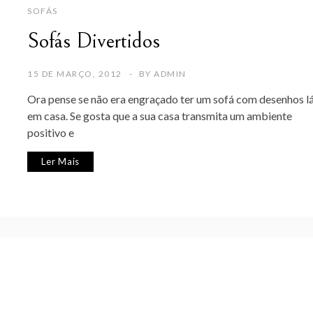
SOFÁS
Sofás Divertidos
15 DE MARÇO, 2012
BY
ADMIN
Ora pense se não era engraçado ter um sofá com desenhos l
em casa. Se gosta que a sua casa transmita um ambiente
positivo e
Ler Mais