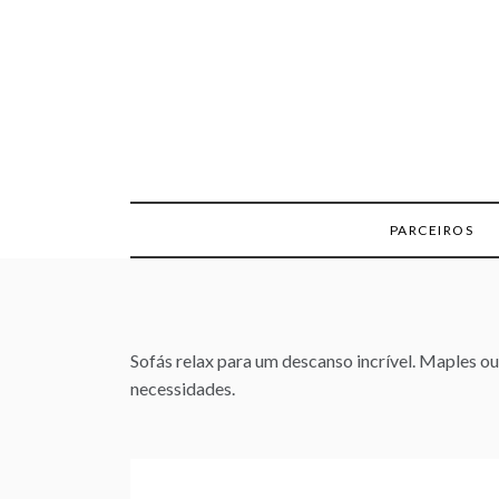
Skip
to
content
PARCEIROS
Sofás relax para um descanso incrível. Maples ou
necessidades.