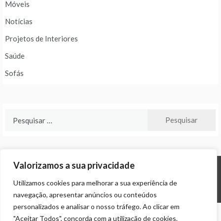
Móveis
Notícias
Projetos de Interiores
Saúde
Sofás
Pesquisar
por:
Valorizamos a sua privacidade
© ALL RIGHTS RESERVED 2024 THEME: PROMOS BY
TEMPLATE SELL
.
Utilizamos cookies para melhorar a sua experiência de
navegação, apresentar anúncios ou conteúdos
personalizados e analisar o nosso tráfego. Ao clicar em
"Aceitar Todos", concorda com a utilização de cookies.