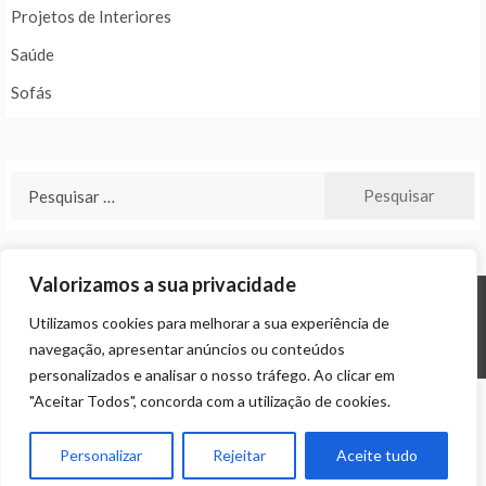
Projetos de Interiores
Saúde
Sofás
Pesquisar
por:
Valorizamos a sua privacidade
Utilizamos cookies para melhorar a sua experiência de
© ALL RIGHTS RESERVED 2024 THEME: PROMOS BY
TEMPLATE SELL
.
navegação, apresentar anúncios ou conteúdos
personalizados e analisar o nosso tráfego. Ao clicar em
"Aceitar Todos", concorda com a utilização de cookies.
Personalizar
Rejeitar
Aceite tudo