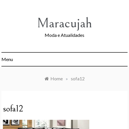
Skip
to
content
Maracujah
Moda e Atualidades
Menu
Home
»
sofa12
sofa12