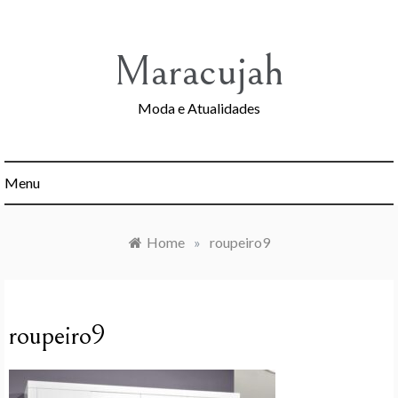
Skip
to
content
Maracujah
Moda e Atualidades
Menu
Home
»
roupeiro9
roupeiro9