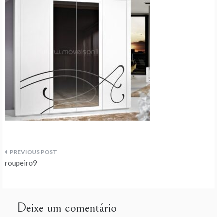
Navegação
roupeiro9
de
artigos
Deixe um comentário