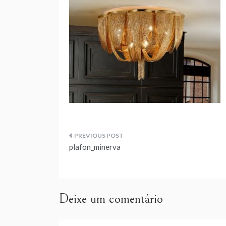
Navegação
plafon_minerva
de
artigos
Deixe um comentário