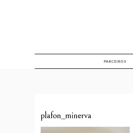
Skip
to
content
PARCEIROS
plafon_minerva