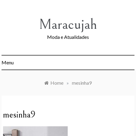
Skip
to
content
Maracujah
Moda e Atualidades
Menu
Home
»
mesinha9
mesinha9